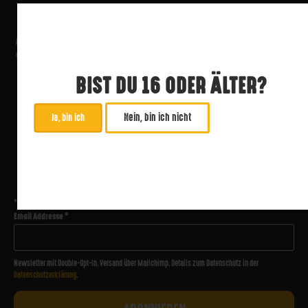
BIST DU 16 ODER ÄLTER?
Nein, bin ich nicht
Ja, bin ich
ABONNIERE UNSEREN NEWSLETTER
*
zwingend
Email Addresse
*
Newsletter mit Double-Opt-In. Versand über Mailchimp. Details zum Datenschutz in der
Datenschutzerklärung
.