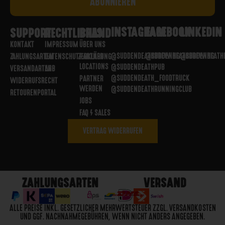
INSTAGRAM
FACEBOOK
LINKEDIN
SUPPORT
RECHTLICHES
BRAND
KONTAKT
IMPRESSUM
ÜBER UNS
@SUDDENDEATHBREWING
@SUDDENDEATHBREWING
@SUDDENDEATH
ZAHLUNGSARTEN
DATENSCHUTZERKLÄRUNG
PARTNER
LOCATIONS
@SUDDENDEATHPUB
VERSANDARTEN
AGB
@SUDDENDEATH_FOODTRUCK
PARTNER
WIDERRUFSRECHT
WERDEN
@SUDDENDEATHRUNNINGCLUB
RETOURENPORTAL
JOBS
FAQ / SALES
VERTRAG WIDERRUFEN
ZAHLUNGSARTEN
VERSAND
ALLE PREISE INKL. GESETZLICHER MEHRWERTSTEUER ZZGL. VERSANDKOSTEN
UND GGF. NACHNAHMEGEBÜHREN, WENN NICHT ANDERS ANGEGEBEN.