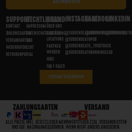
INSTAGRAM
FACEBOOK
LINKEDIN
SUPPORT
RECHTLICHES
BRAND
KONTAKT
IMPRESSUM
ÜBER UNS
@SUDDENDEATHBREWING
@SUDDENDEATHBREWING
@SUDDENDEATH
ZAHLUNGSARTEN
DATENSCHUTZERKLÄRUNG
PARTNER
LOCATIONS
@SUDDENDEATHPUB
VERSANDARTEN
AGB
@SUDDENDEATH_FOODTRUCK
PARTNER
WIDERRUFSRECHT
WERDEN
@SUDDENDEATHRUNNINGCLUB
RETOURENPORTAL
JOBS
FAQ / SALES
VERTRAG WIDERRUFEN
ZAHLUNGSARTEN
VERSAND
ALLE PREISE INKL. GESETZLICHER MEHRWERTSTEUER ZZGL. VERSANDKOSTEN
UND GGF. NACHNAHMEGEBÜHREN, WENN NICHT ANDERS ANGEGEBEN.