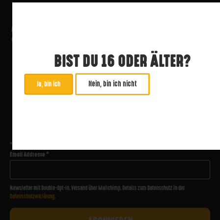
BIST DU 16 ODER ÄLTER?
Nein, bin ich nicht
Ja, bin ich
ABONNIERE UNSEREN NEWSLETTER
*
zwingend
Email Addresse
*
Newsletter mit Double-Opt-In. Versand über Mailchimp. Details zum Datenschutz in der
Datenschutzerklärung
.