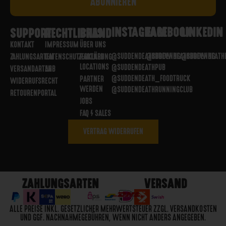
INSTAGRAM
FACEBOOK
LINKEDIN
SUPPORT
RECHTLICHES
BRAND
KONTAKT
IMPRESSUM
ÜBER UNS
@SUDDENDEATHBREWING
@SUDDENDEATHBREWING
@SUDDENDEATH
ZAHLUNGSARTEN
DATENSCHUTZERKLÄRUNG
PARTNER
LOCATIONS
@SUDDENDEATHPUB
VERSANDARTEN
AGB
@SUDDENDEATH_FOODTRUCK
PARTNER
WIDERRUFSRECHT
WERDEN
@SUDDENDEATHRUNNINGCLUB
RETOURENPORTAL
JOBS
FAQ / SALES
VERTRAG WIDERRUFEN
ZAHLUNGSARTEN
VERSAND
ALLE PREISE INKL. GESETZLICHER MEHRWERTSTEUER ZZGL. VERSANDKOSTEN
UND GGF. NACHNAHMEGEBÜHREN, WENN NICHT ANDERS ANGEGEBEN.