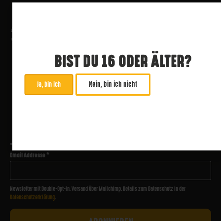
BIST DU 16 ODER ÄLTER?
Nein, bin ich nicht
Ja, bin ich
ABONNIERE UNSEREN NEWSLETTER
*
zwingend
Email Addresse
*
Newsletter mit Double-Opt-In. Versand über Mailchimp. Details zum Datenschutz in der
Datenschutzerklärung
.