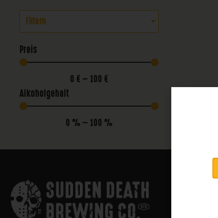
Filtern
Preis
0
€
—
100
€
Alkoholgehalt
0
%
—
100
%