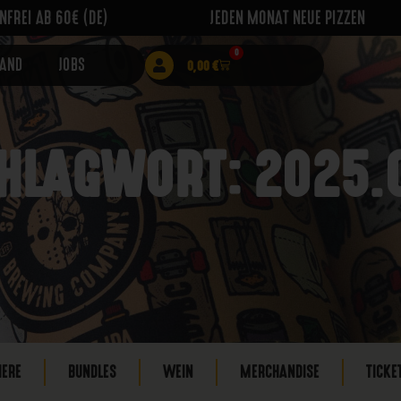
FREI AB 60€ (DE)
JEDEN MONAT NEUE PIZZEN
0
RAND
JOBS
0,00
€
HLAGWORT: 2025.
IERE
BUNDLES
WEIN
MERCHANDISE
TICKE