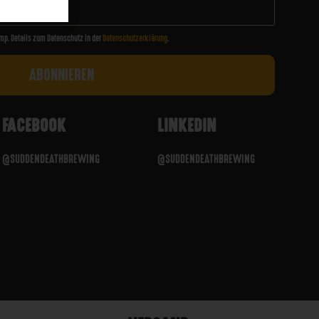
mp. Details zum Datenschutz in der
Datenschutzerklärung
.
FACEBOOK
LINKEDIN
@SUDDENDEATHBREWING
@SUDDENDEATHBREWING