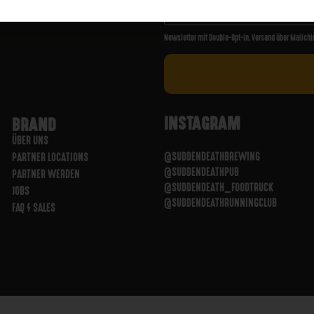
Newsletter mit Double-Opt-In. Versand über Mailchi
INSTAGRAM
BRAND
ÜBER UNS
@SUDDENDEATHBREWING
PARTNER LOCATIONS
@SUDDENDEATHPUB
PARTNER WERDEN
@SUDDENDEATH_FOODTRUCK
JOBS
@SUDDENDEATHRUNNINGCLUB
FAQ / SALES