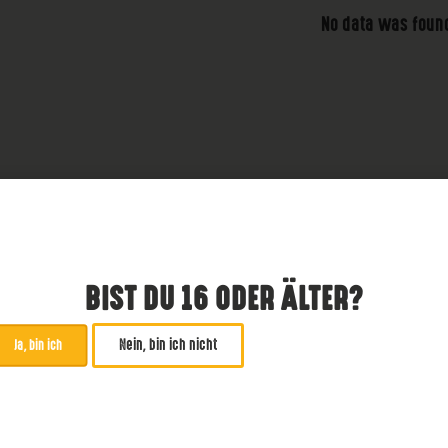
No data was foun
BIST DU 16 ODER ÄLTER?
Nein, bin ich nicht
Ja, bin ich
ABONNIERE UNSEREN NE
*
zwingend
Email Addresse
*