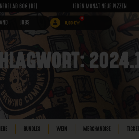
FREI AB 60€ (DE)
JEDEN MONAT NEUE PIZZEN
0
RAND
JOBS
0,00
€
HLAGWORT: 2024.
IERE
BUNDLES
WEIN
MERCHANDISE
TICKE