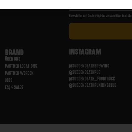
Newsletter mit Double-Opt-In. Versand über Mailchi
INSTAGRAM
BRAND
ÜBER UNS
@SUDDENDEATHBREWING
PARTNER LOCATIONS
@SUDDENDEATHPUB
PARTNER WERDEN
@SUDDENDEATH_FOODTRUCK
JOBS
@SUDDENDEATHRUNNINGCLUB
FAQ / SALES