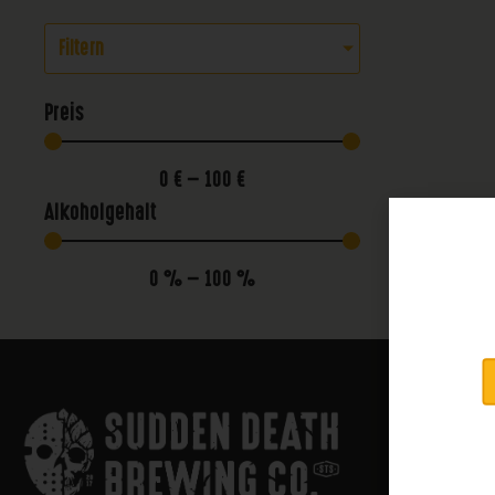
Filtern
Preis
0
€
—
100
€
Alkoholgehalt
0
%
—
100
%