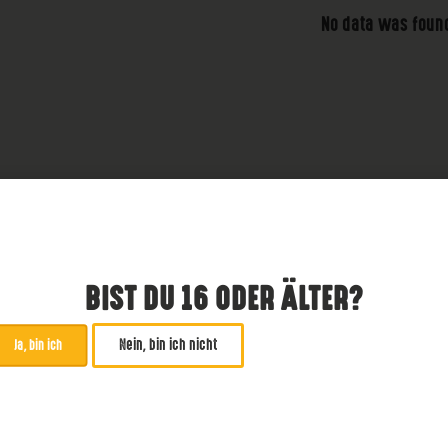
No data was foun
BIST DU 16 ODER ÄLTER?
Nein, bin ich nicht
Ja, bin ich
ABONNIERE UNSEREN NE
*
zwingend
Email Addresse
*