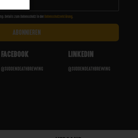
mp. Details zum Datenschutz in der
Datenschutzerklärung
.
FACEBOOK
LINKEDIN
@SUDDENDEATHBREWING
@SUDDENDEATHBREWING