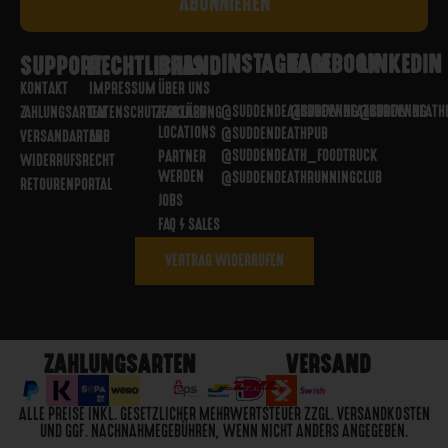
INSTAGRAM
FACEBOOK
LINKEDIN
SUPPORT
RECHTLICHES
BRAND
KONTAKT
IMPRESSUM
ÜBER UNS
@SUDDENDEATHBREWING
@SUDDENDEATHBREWING
@SUDDENDEATH
ZAHLUNGSARTEN
DATENSCHUTZERKLÄRUNG
PARTNER
LOCATIONS
@SUDDENDEATHPUB
VERSANDARTEN
AGB
@SUDDENDEATH_FOODTRUCK
PARTNER
WIDERRUFSRECHT
WERDEN
@SUDDENDEATHRUNNINGCLUB
RETOURENPORTAL
JOBS
FAQ / SALES
VERTRAG WIDERRUFEN
ZAHLUNGSARTEN
VERSAND
ALLE PREISE INKL. GESETZLICHER MEHRWERTSTEUER ZZGL. VERSANDKOSTEN
UND GGF. NACHNAHMEGEBÜHREN, WENN NICHT ANDERS ANGEGEBEN.