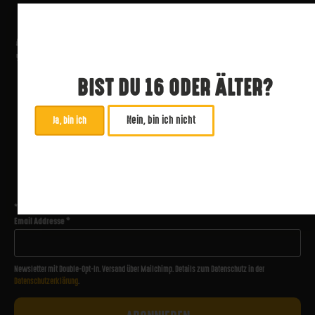
BIST DU 16 ODER ÄLTER?
Nein, bin ich nicht
Ja, bin ich
ABONNIERE UNSEREN NEWSLETTER
*
zwingend
Email Addresse
*
Newsletter mit Double-Opt-In. Versand über Mailchimp. Details zum Datenschutz in der
Datenschutzerklärung
.