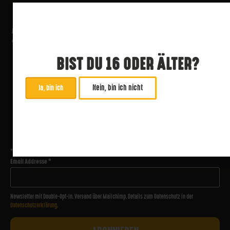
BIST DU 16 ODER ÄLTER?
Nein, bin ich nicht
Ja, bin ich
ABONNIERE UNSEREN NEWSLETTER
*
zwingend
Email Addresse
*
Newsletter mit Double-Opt-In. Versand über Mailchimp. Details zum Datenschutz in der
Datenschutzerklärung
.