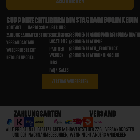
INSTAGRAM
FACEBOOK
LINKEDIN
SUPPORT
RECHTLICHES
BRAND
KONTAKT
IMPRESSUM
ÜBER UNS
@SUDDENDEATHBREWING
@SUDDENDEATHBREWING
@SUDDENDEATH
ZAHLUNGSARTEN
DATENSCHUTZERKLÄRUNG
PARTNER
LOCATIONS
@SUDDENDEATHPUB
VERSANDARTEN
AGB
@SUDDENDEATH_FOODTRUCK
PARTNER
WIDERRUFSRECHT
WERDEN
@SUDDENDEATHRUNNINGCLUB
RETOURENPORTAL
JOBS
FAQ / SALES
VERTRAG WIDERRUFEN
ZAHLUNGSARTEN
VERSAND
ALLE PREISE INKL. GESETZLICHER MEHRWERTSTEUER ZZGL. VERSANDKOSTEN
UND GGF. NACHNAHMEGEBÜHREN, WENN NICHT ANDERS ANGEGEBEN.