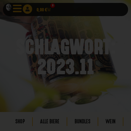
0
0,00
€
SCHLAGWORT:
2023.11
SHOP
ALLE BIERE
BUNDLES
WEIN