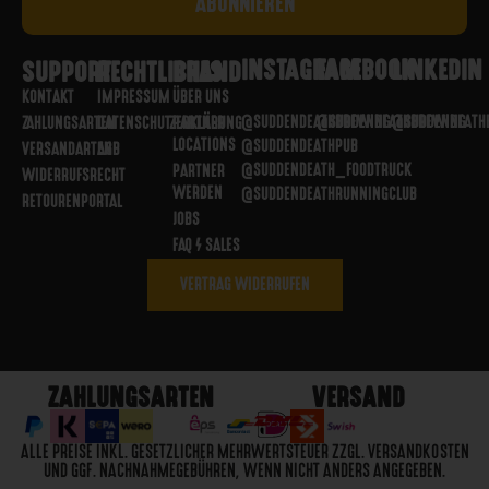
INSTAGRAM
FACEBOOK
LINKEDIN
SUPPORT
RECHTLICHES
BRAND
KONTAKT
IMPRESSUM
ÜBER UNS
@SUDDENDEATHBREWING
@SUDDENDEATHBREWING
@SUDDENDEATH
ZAHLUNGSARTEN
DATENSCHUTZERKLÄRUNG
PARTNER
LOCATIONS
@SUDDENDEATHPUB
VERSANDARTEN
AGB
@SUDDENDEATH_FOODTRUCK
PARTNER
WIDERRUFSRECHT
WERDEN
@SUDDENDEATHRUNNINGCLUB
RETOURENPORTAL
JOBS
FAQ / SALES
VERTRAG WIDERRUFEN
ZAHLUNGSARTEN
VERSAND
ALLE PREISE INKL. GESETZLICHER MEHRWERTSTEUER ZZGL. VERSANDKOSTEN
UND GGF. NACHNAHMEGEBÜHREN, WENN NICHT ANDERS ANGEGEBEN.