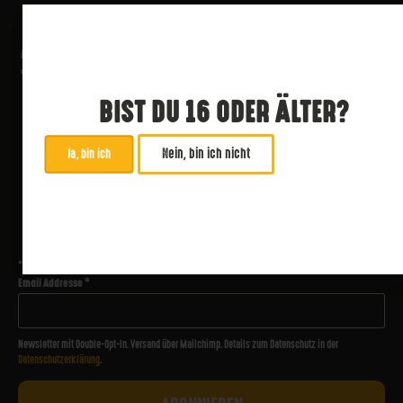
BIST DU 16 ODER ÄLTER?
Nein, bin ich nicht
Ja, bin ich
ABONNIERE UNSEREN NEWSLETTER
*
zwingend
Email Addresse
*
Newsletter mit Double-Opt-In. Versand über Mailchimp. Details zum Datenschutz in der
Datenschutzerklärung
.