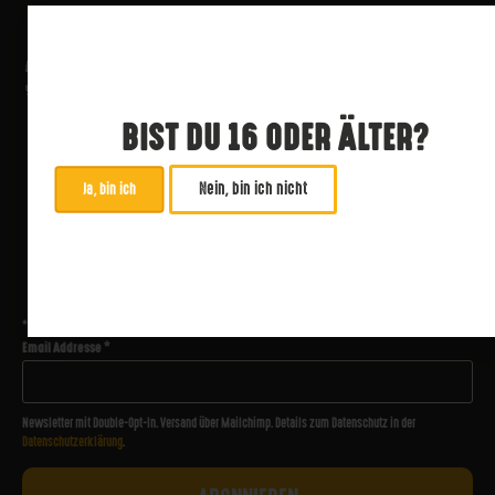
BIST DU 16 ODER ÄLTER?
Nein, bin ich nicht
Ja, bin ich
ABONNIERE UNSEREN NEWSLETTER
*
zwingend
Email Addresse
*
Newsletter mit Double-Opt-In. Versand über Mailchimp. Details zum Datenschutz in der
Datenschutzerklärung
.