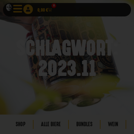
0
0,00
€
SCHLAGWORT:
2023.11
SHOP
ALLE BIERE
BUNDLES
WEIN