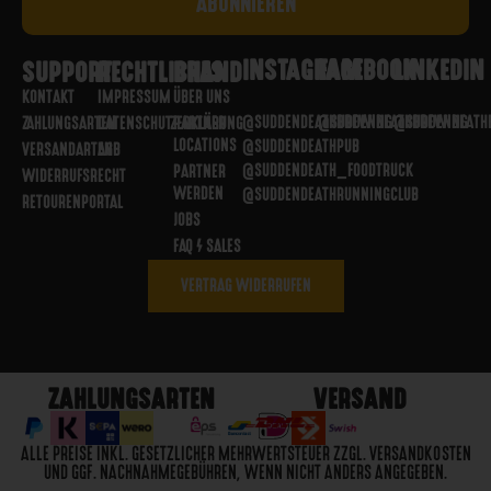
INSTAGRAM
FACEBOOK
LINKEDIN
SUPPORT
RECHTLICHES
BRAND
KONTAKT
IMPRESSUM
ÜBER UNS
@SUDDENDEATHBREWING
@SUDDENDEATHBREWING
@SUDDENDEATH
ZAHLUNGSARTEN
DATENSCHUTZERKLÄRUNG
PARTNER
LOCATIONS
@SUDDENDEATHPUB
VERSANDARTEN
AGB
@SUDDENDEATH_FOODTRUCK
PARTNER
WIDERRUFSRECHT
WERDEN
@SUDDENDEATHRUNNINGCLUB
RETOURENPORTAL
JOBS
FAQ / SALES
VERTRAG WIDERRUFEN
ZAHLUNGSARTEN
VERSAND
ALLE PREISE INKL. GESETZLICHER MEHRWERTSTEUER ZZGL. VERSANDKOSTEN
UND GGF. NACHNAHMEGEBÜHREN, WENN NICHT ANDERS ANGEGEBEN.