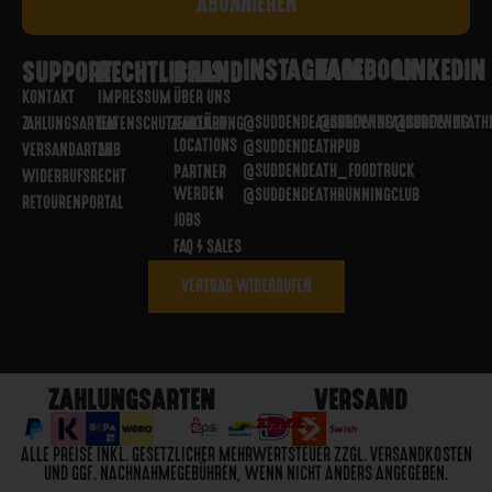
INSTAGRAM
FACEBOOK
LINKEDIN
SUPPORT
RECHTLICHES
BRAND
KONTAKT
IMPRESSUM
ÜBER UNS
@SUDDENDEATHBREWING
@SUDDENDEATHBREWING
@SUDDENDEATH
ZAHLUNGSARTEN
DATENSCHUTZERKLÄRUNG
PARTNER
LOCATIONS
@SUDDENDEATHPUB
VERSANDARTEN
AGB
@SUDDENDEATH_FOODTRUCK
PARTNER
WIDERRUFSRECHT
WERDEN
@SUDDENDEATHRUNNINGCLUB
RETOURENPORTAL
JOBS
FAQ / SALES
VERTRAG WIDERRUFEN
ZAHLUNGSARTEN
VERSAND
ALLE PREISE INKL. GESETZLICHER MEHRWERTSTEUER ZZGL. VERSANDKOSTEN
UND GGF. NACHNAHMEGEBÜHREN, WENN NICHT ANDERS ANGEGEBEN.