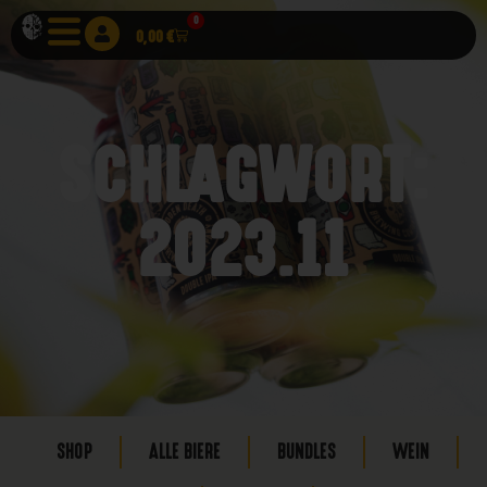
0
0,00
€
SCHLAGWORT:
2023.11
SHOP
ALLE BIERE
BUNDLES
WEIN