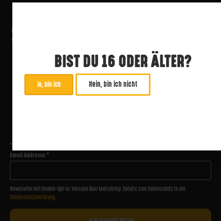
BIST DU 16 ODER ÄLTER?
Nein, bin ich nicht
Ja, bin ich
ABONNIERE UNSEREN NEWSLETTER
*
zwingend
Email Addresse
*
Newsletter mit Double-Opt-In. Versand über Mailchimp. Details zum Datenschutz in der
Datenschutzerklärung
.