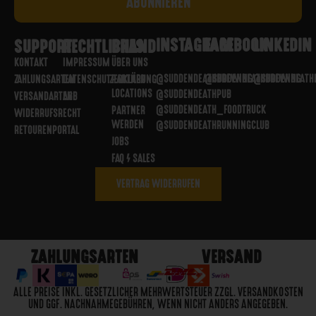
INSTAGRAM
FACEBOOK
LINKEDIN
SUPPORT
RECHTLICHES
BRAND
KONTAKT
IMPRESSUM
ÜBER UNS
@SUDDENDEATHBREWING
@SUDDENDEATHBREWING
@SUDDENDEATH
ZAHLUNGSARTEN
DATENSCHUTZERKLÄRUNG
PARTNER
LOCATIONS
@SUDDENDEATHPUB
VERSANDARTEN
AGB
@SUDDENDEATH_FOODTRUCK
PARTNER
WIDERRUFSRECHT
WERDEN
@SUDDENDEATHRUNNINGCLUB
RETOURENPORTAL
JOBS
FAQ / SALES
VERTRAG WIDERRUFEN
ZAHLUNGSARTEN
VERSAND
ALLE PREISE INKL. GESETZLICHER MEHRWERTSTEUER ZZGL. VERSANDKOSTEN
UND GGF. NACHNAHMEGEBÜHREN, WENN NICHT ANDERS ANGEGEBEN.