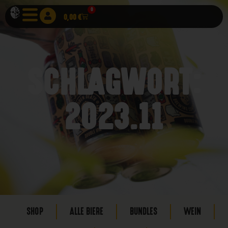
0
0,00
€
SCHLAGWORT:
2023.11
SHOP
ALLE BIERE
BUNDLES
WEIN