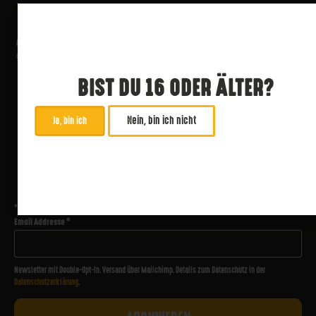
BIST DU 16 ODER ÄLTER?
Nein, bin ich nicht
Ja, bin ich
ABONNIERE UNSEREN NEWSLETTER
*
zwingend
Email Addresse
*
Newsletter mit Double-Opt-In. Versand über Mailchimp. Details zum Datenschutz in der
Datenschutzerklärung
.