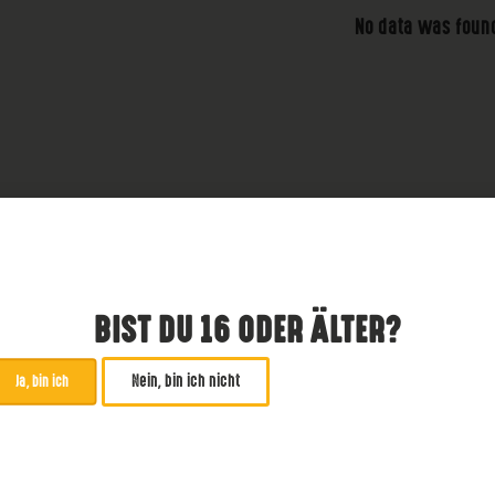
No data was foun
BIST DU 16 ODER ÄLTER?
Nein, bin ich nicht
Ja, bin ich
ABONNIERE UNSEREN NE
*
zwingend
Email Addresse
*