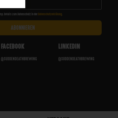
mp. Details zum Datenschutz in der
Datenschutzerklärung
.
FACEBOOK
LINKEDIN
@SUDDENDEATHBREWING
@SUDDENDEATHBREWING