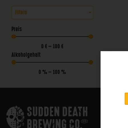
Filtern
Preis
0
€
—
100
€
Alkoholgehalt
0
%
—
100
%