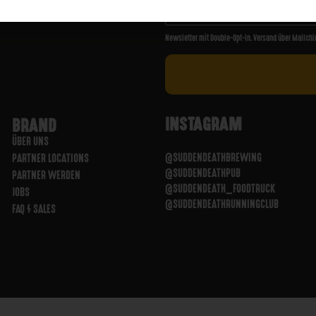
Newsletter mit Double-Opt-In. Versand über Mailchi
INSTAGRAM
BRAND
ÜBER UNS
@SUDDENDEATHBREWING
PARTNER LOCATIONS
@SUDDENDEATHPUB
PARTNER WERDEN
@SUDDENDEATH_FOODTRUCK
JOBS
@SUDDENDEATHRUNNINGCLUB
FAQ / SALES