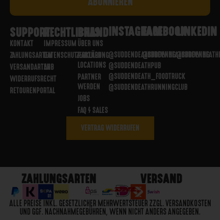
INSTAGRAM
FACEBOOK
LINKEDIN
SUPPORT
RECHTLICHES
BRAND
KONTAKT
IMPRESSUM
ÜBER UNS
@SUDDENDEATHBREWING
@SUDDENDEATHBREWING
@SUDDENDEATH
ZAHLUNGSARTEN
DATENSCHUTZERKLÄRUNG
PARTNER
LOCATIONS
@SUDDENDEATHPUB
VERSANDARTEN
AGB
@SUDDENDEATH_FOODTRUCK
PARTNER
WIDERRUFSRECHT
WERDEN
@SUDDENDEATHRUNNINGCLUB
RETOURENPORTAL
JOBS
FAQ / SALES
VERTRAG WIDERRUFEN
ZAHLUNGSARTEN
VERSAND
ALLE PREISE INKL. GESETZLICHER MEHRWERTSTEUER ZZGL. VERSANDKOSTEN
UND GGF. NACHNAHMEGEBÜHREN, WENN NICHT ANDERS ANGEGEBEN.