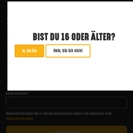
BIST DU 16 ODER ÄLTER?
Nein, bin ich nicht
Ja, bin ich
ABONNIERE UNSEREN NEWSLETTER
*
zwingend
Email Addresse
*
Newsletter mit Double-Opt-In. Versand über Mailchimp. Details zum Datenschutz in der
Datenschutzerklärung
.