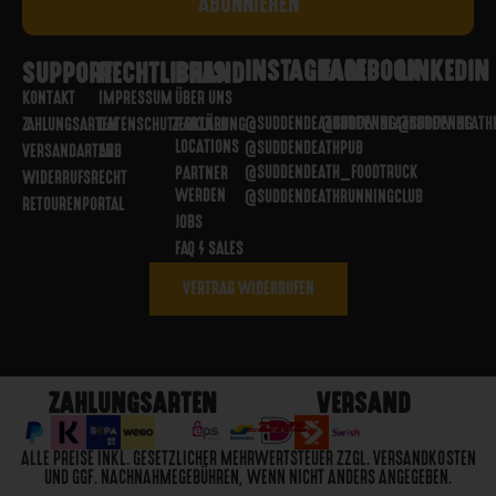
INSTAGRAM
FACEBOOK
LINKEDIN
SUPPORT
RECHTLICHES
BRAND
KONTAKT
IMPRESSUM
ÜBER UNS
@SUDDENDEATHBREWING
@SUDDENDEATHBREWING
@SUDDENDEATH
ZAHLUNGSARTEN
DATENSCHUTZERKLÄRUNG
PARTNER
LOCATIONS
@SUDDENDEATHPUB
VERSANDARTEN
AGB
@SUDDENDEATH_FOODTRUCK
PARTNER
WIDERRUFSRECHT
WERDEN
@SUDDENDEATHRUNNINGCLUB
RETOURENPORTAL
JOBS
FAQ / SALES
VERTRAG WIDERRUFEN
ZAHLUNGSARTEN
VERSAND
ALLE PREISE INKL. GESETZLICHER MEHRWERTSTEUER ZZGL. VERSANDKOSTEN
UND GGF. NACHNAHMEGEBÜHREN, WENN NICHT ANDERS ANGEGEBEN.