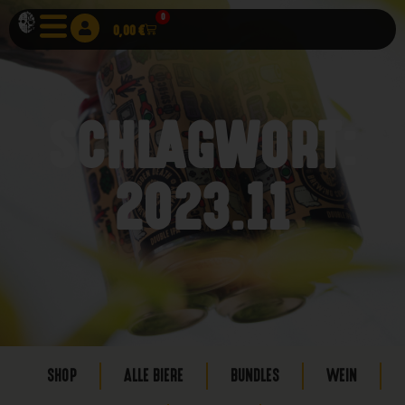
0
0,00
€
SCHLAGWORT:
2023.11
SHOP
ALLE BIERE
BUNDLES
WEIN