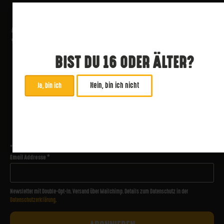
BIST DU 16 ODER ÄLTER?
Nein, bin ich nicht
Ja, bin ich
ABONNIERE UNSEREN NEWSLETTER
*
zwingend
Email Addresse
*
Newsletter mit Double-Opt-In. Versand über Mailchimp. Details zum Datenschutz in der
Datenschutzerklärung
.