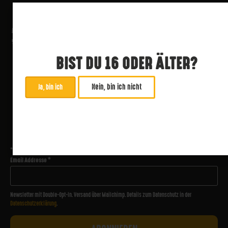
BIST DU 16 ODER ÄLTER?
Nein, bin ich nicht
Ja, bin ich
ABONNIERE UNSEREN NEWSLETTER
*
zwingend
Email Addresse
*
Newsletter mit Double-Opt-In. Versand über Mailchimp. Details zum Datenschutz in der
Datenschutzerklärung
.