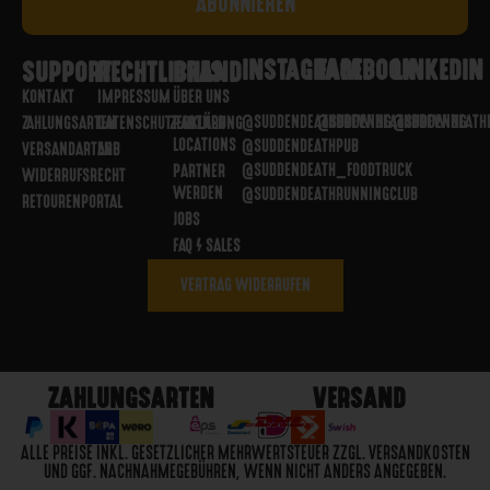
INSTAGRAM
FACEBOOK
LINKEDIN
SUPPORT
RECHTLICHES
BRAND
KONTAKT
IMPRESSUM
ÜBER UNS
@SUDDENDEATHBREWING
@SUDDENDEATHBREWING
@SUDDENDEATH
ZAHLUNGSARTEN
DATENSCHUTZERKLÄRUNG
PARTNER
LOCATIONS
@SUDDENDEATHPUB
VERSANDARTEN
AGB
@SUDDENDEATH_FOODTRUCK
PARTNER
WIDERRUFSRECHT
WERDEN
@SUDDENDEATHRUNNINGCLUB
RETOURENPORTAL
JOBS
FAQ / SALES
VERTRAG WIDERRUFEN
ZAHLUNGSARTEN
VERSAND
ALLE PREISE INKL. GESETZLICHER MEHRWERTSTEUER ZZGL. VERSANDKOSTEN
UND GGF. NACHNAHMEGEBÜHREN, WENN NICHT ANDERS ANGEGEBEN.