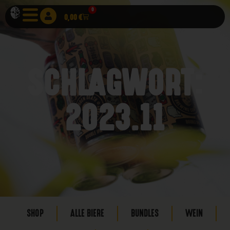
0
0,00
€
SCHLAGWORT:
2023.11
SHOP
ALLE BIERE
BUNDLES
WEIN