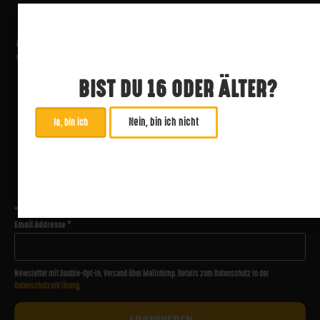
BIST DU 16 ODER ÄLTER?
Nein, bin ich nicht
Ja, bin ich
ABONNIERE UNSEREN NEWSLETTER
*
zwingend
Email Addresse
*
Newsletter mit Double-Opt-In. Versand über Mailchimp. Details zum Datenschutz in der
Datenschutzerklärung
.