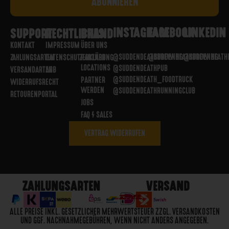
INSTAGRAM
FACEBOOK
LINKEDIN
SUPPORT
RECHTLICHES
BRAND
KONTAKT
IMPRESSUM
ÜBER UNS
@SUDDENDEATHBREWING
@SUDDENDEATHBREWING
@SUDDENDEATH
ZAHLUNGSARTEN
DATENSCHUTZERKLÄRUNG
PARTNER
LOCATIONS
@SUDDENDEATHPUB
VERSANDARTEN
AGB
@SUDDENDEATH_FOODTRUCK
PARTNER
WIDERRUFSRECHT
WERDEN
@SUDDENDEATHRUNNINGCLUB
RETOURENPORTAL
JOBS
FAQ / SALES
VERTRAG WIDERRUFEN
ZAHLUNGSARTEN
VERSAND
ALLE PREISE INKL. GESETZLICHER MEHRWERTSTEUER ZZGL. VERSANDKOSTEN
UND GGF. NACHNAHMEGEBÜHREN, WENN NICHT ANDERS ANGEGEBEN.