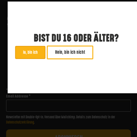
BIST DU 16 ODER ÄLTER?
Nein, bin ich nicht
Ja, bin ich
ABONNIERE UNSEREN NEWSLETTER
*
zwingend
Email Addresse
*
Newsletter mit Double-Opt-In. Versand über Mailchimp. Details zum Datenschutz in der
Datenschutzerklärung
.