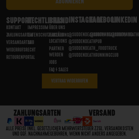
INSTAGRAM
FACEBOOK
LINKEDIN
SUPPORT
RECHTLICHES
BRAND
KONTAKT
IMPRESSUM
ÜBER UNS
@SUDDENDEATHBREWING
@SUDDENDEATHBREWING
@SUDDENDEATH
ZAHLUNGSARTEN
DATENSCHUTZERKLÄRUNG
PARTNER
LOCATIONS
@SUDDENDEATHPUB
VERSANDARTEN
AGB
@SUDDENDEATH_FOODTRUCK
PARTNER
WIDERRUFSRECHT
WERDEN
@SUDDENDEATHRUNNINGCLUB
RETOURENPORTAL
JOBS
FAQ / SALES
VERTRAG WIDERRUFEN
ZAHLUNGSARTEN
VERSAND
ALLE PREISE INKL. GESETZLICHER MEHRWERTSTEUER ZZGL. VERSANDKOSTEN
UND GGF. NACHNAHMEGEBÜHREN, WENN NICHT ANDERS ANGEGEBEN.