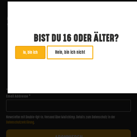
BIST DU 16 ODER ÄLTER?
Nein, bin ich nicht
Ja, bin ich
ABONNIERE UNSEREN NEWSLETTER
*
zwingend
Email Addresse
*
Newsletter mit Double-Opt-In. Versand über Mailchimp. Details zum Datenschutz in der
Datenschutzerklärung
.