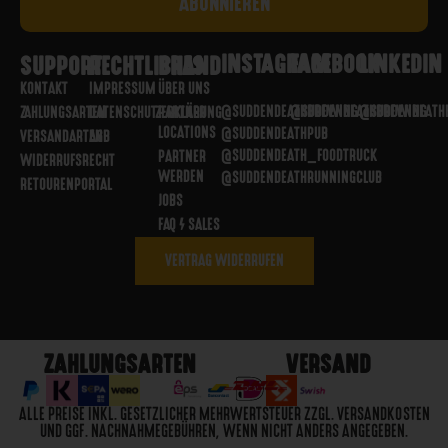
INSTAGRAM
FACEBOOK
LINKEDIN
SUPPORT
RECHTLICHES
BRAND
KONTAKT
IMPRESSUM
ÜBER UNS
@SUDDENDEATHBREWING
@SUDDENDEATHBREWING
@SUDDENDEATH
ZAHLUNGSARTEN
DATENSCHUTZERKLÄRUNG
PARTNER
LOCATIONS
@SUDDENDEATHPUB
VERSANDARTEN
AGB
@SUDDENDEATH_FOODTRUCK
PARTNER
WIDERRUFSRECHT
WERDEN
@SUDDENDEATHRUNNINGCLUB
RETOURENPORTAL
JOBS
FAQ / SALES
VERTRAG WIDERRUFEN
ZAHLUNGSARTEN
VERSAND
ALLE PREISE INKL. GESETZLICHER MEHRWERTSTEUER ZZGL. VERSANDKOSTEN
UND GGF. NACHNAHMEGEBÜHREN, WENN NICHT ANDERS ANGEGEBEN.