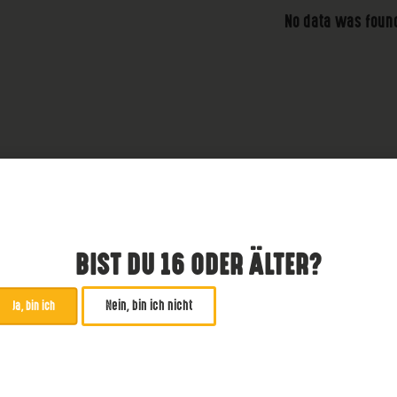
No data was foun
BIST DU 16 ODER ÄLTER?
Nein, bin ich nicht
Ja, bin ich
ABONNIERE UNSEREN NE
*
zwingend
Email Addresse
*