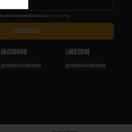
mp. Details zum Datenschutz in der
Datenschutzerklärung
.
FACEBOOK
LINKEDIN
@SUDDENDEATHBREWING
@SUDDENDEATHBREWING