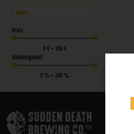
Filtern
Preis
0
€
—
100
€
Alkoholgehalt
0
%
—
100
%