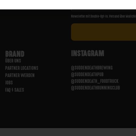
Newsletter mit Double-Opt-In. Versand über Mailchi
INSTAGRAM
BRAND
ÜBER UNS
@SUDDENDEATHBREWING
PARTNER LOCATIONS
@SUDDENDEATHPUB
PARTNER WERDEN
@SUDDENDEATH_FOODTRUCK
JOBS
@SUDDENDEATHRUNNINGCLUB
FAQ / SALES