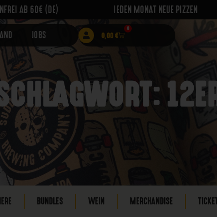
FREI AB 60€ (DE)
JEDEN MONAT NEUE PIZZEN
0
RAND
JOBS
0,00
€
SCHLAGWORT: 12E
IERE
BUNDLES
WEIN
MERCHANDISE
TICKE