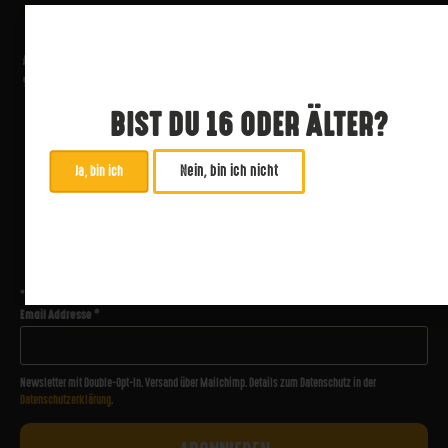
BIST DU 16 ODER ÄLTER?
Nein, bin ich nicht
Ja, bin ich
ABONNIERE UNSEREN NEWSLETTER
*
zwingend
Email Addresse
*
Newsletter mit Double-Opt-In. Versand über Mailchimp. Details zum Datenschutz in der
Datenschutzerklärung
.