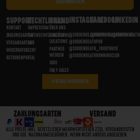
INSTAGRAM
FACEBOOK
LINKEDIN
SUPPORT
RECHTLICHES
BRAND
KONTAKT
IMPRESSUM
ÜBER UNS
@SUDDENDEATHBREWING
@SUDDENDEATHBREWING
@SUDDENDEATH
ZAHLUNGSARTEN
DATENSCHUTZERKLÄRUNG
PARTNER
LOCATIONS
@SUDDENDEATHPUB
VERSANDARTEN
AGB
@SUDDENDEATH_FOODTRUCK
PARTNER
WIDERRUFSRECHT
WERDEN
@SUDDENDEATHRUNNINGCLUB
RETOURENPORTAL
JOBS
FAQ / SALES
VERTRAG WIDERRUFEN
ZAHLUNGSARTEN
VERSAND
ALLE PREISE INKL. GESETZLICHER MEHRWERTSTEUER ZZGL. VERSANDKOSTEN
UND GGF. NACHNAHMEGEBÜHREN, WENN NICHT ANDERS ANGEGEBEN.