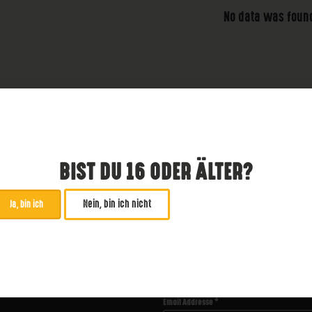
No data was foun
BIST DU 16 ODER ÄLTER?
Nein, bin ich nicht
Ja, bin ich
ABONNIERE UNSEREN NE
*
zwingend
Email Addresse
*