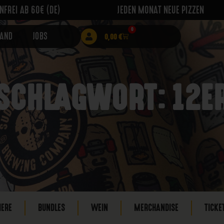
FREI AB 60€ (DE)
JEDEN MONAT NEUE PIZZEN
0
RAND
JOBS
0,00
€
SCHLAGWORT: 12E
IERE
BUNDLES
WEIN
MERCHANDISE
TICKE