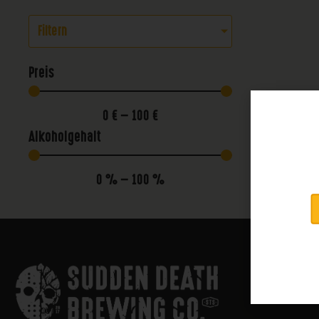
Filtern
Preis
0
€
—
100
€
Alkoholgehalt
0
%
—
100
%