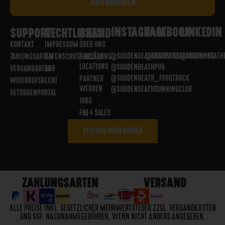
INSTAGRAM
FACEBOOK
LINKEDIN
SUPPORT
RECHTLICHES
BRAND
KONTAKT
IMPRESSUM
ÜBER UNS
@SUDDENDEATHBREWING
@SUDDENDEATHBREWING
@SUDDENDEATH
ZAHLUNGSARTEN
DATENSCHUTZERKLÄRUNG
PARTNER
LOCATIONS
@SUDDENDEATHPUB
VERSANDARTEN
AGB
@SUDDENDEATH_FOODTRUCK
PARTNER
WIDERRUFSRECHT
WERDEN
@SUDDENDEATHRUNNINGCLUB
RETOURENPORTAL
JOBS
FAQ / SALES
VERTRAG WIDERRUFEN
ZAHLUNGSARTEN
VERSAND
ALLE PREISE INKL. GESETZLICHER MEHRWERTSTEUER ZZGL. VERSANDKOSTEN
UND GGF. NACHNAHMEGEBÜHREN, WENN NICHT ANDERS ANGEGEBEN.