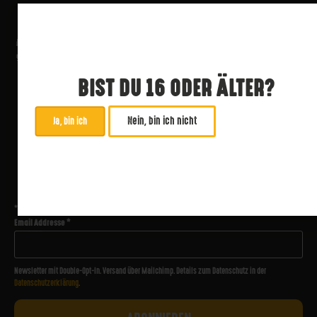
BIST DU 16 ODER ÄLTER?
Nein, bin ich nicht
Ja, bin ich
ABONNIERE UNSEREN NEWSLETTER
*
zwingend
Email Addresse
*
Newsletter mit Double-Opt-In. Versand über Mailchimp. Details zum Datenschutz in der
Datenschutzerklärung
.