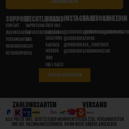
INSTAGRAM
FACEBOOK
LINKEDIN
SUPPORT
RECHTLICHES
BRAND
KONTAKT
IMPRESSUM
ÜBER UNS
@SUDDENDEATHBREWING
@SUDDENDEATHBREWING
@SUDDENDEATH
ZAHLUNGSARTEN
DATENSCHUTZERKLÄRUNG
PARTNER
LOCATIONS
@SUDDENDEATHPUB
VERSANDARTEN
AGB
@SUDDENDEATH_FOODTRUCK
PARTNER
WIDERRUFSRECHT
WERDEN
@SUDDENDEATHRUNNINGCLUB
RETOURENPORTAL
JOBS
FAQ / SALES
VERTRAG WIDERRUFEN
ZAHLUNGSARTEN
VERSAND
ALLE PREISE INKL. GESETZLICHER MEHRWERTSTEUER ZZGL. VERSANDKOSTEN
UND GGF. NACHNAHMEGEBÜHREN, WENN NICHT ANDERS ANGEGEBEN.