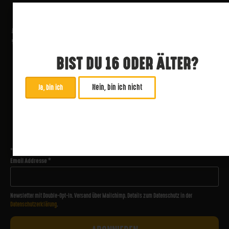
BIST DU 16 ODER ÄLTER?
Nein, bin ich nicht
Ja, bin ich
ABONNIERE UNSEREN NEWSLETTER
*
zwingend
Email Addresse
*
Newsletter mit Double-Opt-In. Versand über Mailchimp. Details zum Datenschutz in der
Datenschutzerklärung
.