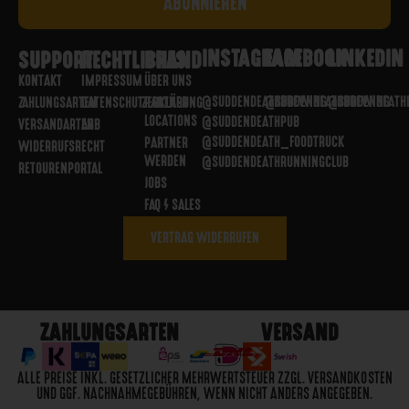
INSTAGRAM
FACEBOOK
LINKEDIN
SUPPORT
RECHTLICHES
BRAND
KONTAKT
IMPRESSUM
ÜBER UNS
@SUDDENDEATHBREWING
@SUDDENDEATHBREWING
@SUDDENDEATH
ZAHLUNGSARTEN
DATENSCHUTZERKLÄRUNG
PARTNER
LOCATIONS
@SUDDENDEATHPUB
VERSANDARTEN
AGB
@SUDDENDEATH_FOODTRUCK
PARTNER
WIDERRUFSRECHT
WERDEN
@SUDDENDEATHRUNNINGCLUB
RETOURENPORTAL
JOBS
FAQ / SALES
VERTRAG WIDERRUFEN
ZAHLUNGSARTEN
VERSAND
ALLE PREISE INKL. GESETZLICHER MEHRWERTSTEUER ZZGL. VERSANDKOSTEN
UND GGF. NACHNAHMEGEBÜHREN, WENN NICHT ANDERS ANGEGEBEN.