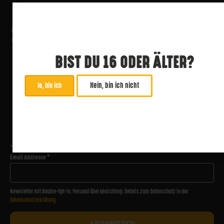
BIST DU 16 ODER ÄLTER?
Nein, bin ich nicht
Ja, bin ich
ABONNIERE UNSEREN NEWSLETTER
*
zwingend
Email Addresse
*
Newsletter mit Double-Opt-In. Versand über Mailchimp. Details zum Datenschutz in der
Datenschutzerklärung
.