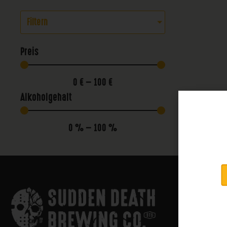
Filtern
Preis
0
€
—
100
€
Alkoholgehalt
0
%
—
100
%