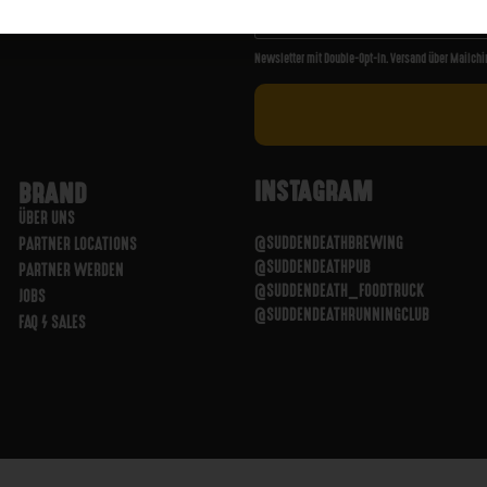
Newsletter mit Double-Opt-In. Versand über Mailchi
INSTAGRAM
BRAND
ÜBER UNS
@SUDDENDEATHBREWING
PARTNER LOCATIONS
@SUDDENDEATHPUB
PARTNER WERDEN
@SUDDENDEATH_FOODTRUCK
JOBS
@SUDDENDEATHRUNNINGCLUB
FAQ / SALES