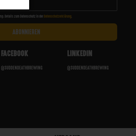
mp. Details zum Datenschutz in der
Datenschutzerklärung
.
FACEBOOK
LINKEDIN
@SUDDENDEATHBREWING
@SUDDENDEATHBREWING