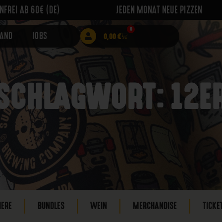
FREI AB 60€ (DE)
JEDEN MONAT NEUE PIZZEN
0
RAND
JOBS
0,00
€
SCHLAGWORT: 12E
IERE
BUNDLES
WEIN
MERCHANDISE
TICKE