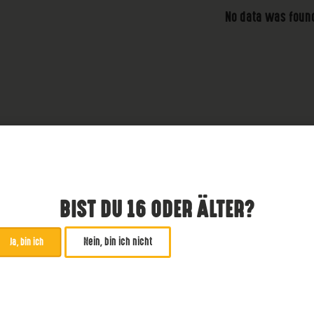
No data was foun
BIST DU 16 ODER ÄLTER?
Nein, bin ich nicht
Ja, bin ich
ABONNIERE UNSEREN NE
*
zwingend
Email Addresse
*