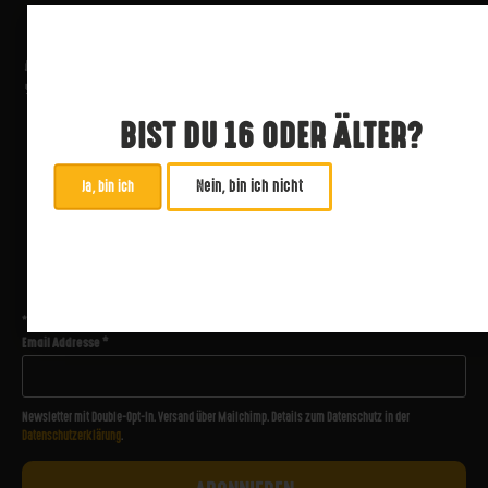
BIST DU 16 ODER ÄLTER?
Nein, bin ich nicht
Ja, bin ich
ABONNIERE UNSEREN NEWSLETTER
*
zwingend
Email Addresse
*
Newsletter mit Double-Opt-In. Versand über Mailchimp. Details zum Datenschutz in der
Datenschutzerklärung
.