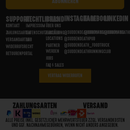
INSTAGRAM
FACEBOOK
LINKEDIN
SUPPORT
RECHTLICHES
BRAND
KONTAKT
IMPRESSUM
ÜBER UNS
@SUDDENDEATHBREWING
@SUDDENDEATHBREWING
@SUDDENDEATH
ZAHLUNGSARTEN
DATENSCHUTZERKLÄRUNG
PARTNER
LOCATIONS
@SUDDENDEATHPUB
VERSANDARTEN
AGB
@SUDDENDEATH_FOODTRUCK
PARTNER
WIDERRUFSRECHT
WERDEN
@SUDDENDEATHRUNNINGCLUB
RETOURENPORTAL
JOBS
FAQ / SALES
VERTRAG WIDERRUFEN
ZAHLUNGSARTEN
VERSAND
ALLE PREISE INKL. GESETZLICHER MEHRWERTSTEUER ZZGL. VERSANDKOSTEN
UND GGF. NACHNAHMEGEBÜHREN, WENN NICHT ANDERS ANGEGEBEN.