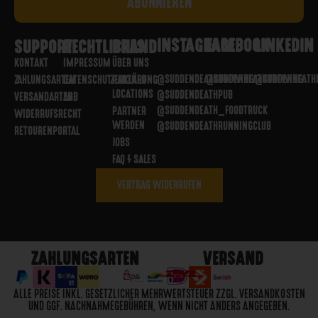
INSTAGRAM
FACEBOOK
LINKEDIN
SUPPORT
RECHTLICHES
BRAND
KONTAKT
IMPRESSUM
ÜBER UNS
@SUDDENDEATHBREWING
@SUDDENDEATHBREWING
@SUDDENDEATH
ZAHLUNGSARTEN
DATENSCHUTZERKLÄRUNG
PARTNER
LOCATIONS
@SUDDENDEATHPUB
VERSANDARTEN
AGB
@SUDDENDEATH_FOODTRUCK
PARTNER
WIDERRUFSRECHT
WERDEN
@SUDDENDEATHRUNNINGCLUB
RETOURENPORTAL
JOBS
FAQ / SALES
VERTRAG WIDERRUFEN
ZAHLUNGSARTEN
VERSAND
ALLE PREISE INKL. GESETZLICHER MEHRWERTSTEUER ZZGL. VERSANDKOSTEN
UND GGF. NACHNAHMEGEBÜHREN, WENN NICHT ANDERS ANGEGEBEN.