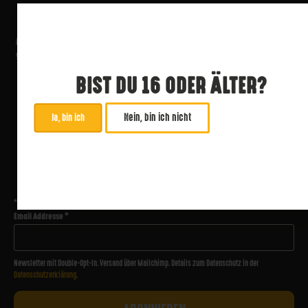
BIST DU 16 ODER ÄLTER?
Nein, bin ich nicht
Ja, bin ich
ABONNIERE UNSEREN NEWSLETTER
*
zwingend
Email Addresse
*
Newsletter mit Double-Opt-In. Versand über Mailchimp. Details zum Datenschutz in der
Datenschutzerklärung
.