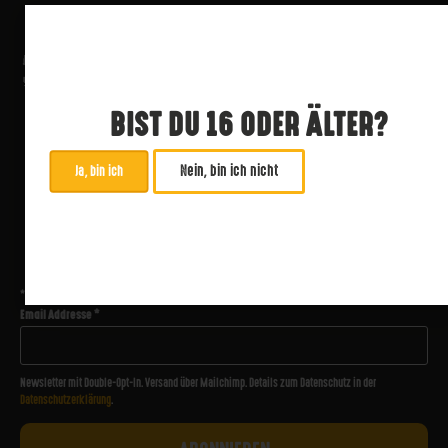
BIST DU 16 ODER ÄLTER?
Nein, bin ich nicht
Ja, bin ich
ABONNIERE UNSEREN NEWSLETTER
*
zwingend
Email Addresse
*
Newsletter mit Double-Opt-In. Versand über Mailchimp. Details zum Datenschutz in der
Datenschutzerklärung
.