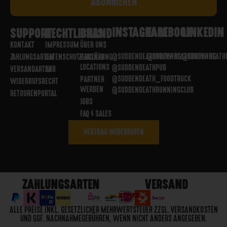
INSTAGRAM
FACEBOOK
LINKEDIN
SUPPORT
RECHTLICHES
BRAND
KONTAKT
IMPRESSUM
ÜBER UNS
@SUDDENDEATHBREWING
@SUDDENDEATHBREWING
@SUDDENDEATH
ZAHLUNGSARTEN
DATENSCHUTZERKLÄRUNG
PARTNER
LOCATIONS
@SUDDENDEATHPUB
VERSANDARTEN
AGB
@SUDDENDEATH_FOODTRUCK
PARTNER
WIDERRUFSRECHT
WERDEN
@SUDDENDEATHRUNNINGCLUB
RETOURENPORTAL
JOBS
FAQ / SALES
VERTRAG WIDERRUFEN
ZAHLUNGSARTEN
VERSAND
ALLE PREISE INKL. GESETZLICHER MEHRWERTSTEUER ZZGL. VERSANDKOSTEN
UND GGF. NACHNAHMEGEBÜHREN, WENN NICHT ANDERS ANGEGEBEN.