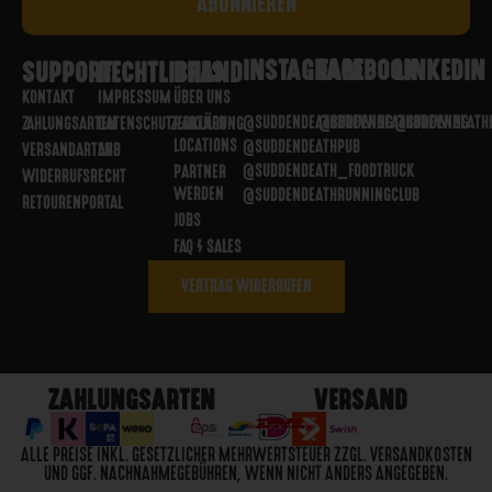
INSTAGRAM
FACEBOOK
LINKEDIN
SUPPORT
RECHTLICHES
BRAND
KONTAKT
IMPRESSUM
ÜBER UNS
@SUDDENDEATHBREWING
@SUDDENDEATHBREWING
@SUDDENDEATH
ZAHLUNGSARTEN
DATENSCHUTZERKLÄRUNG
PARTNER
LOCATIONS
@SUDDENDEATHPUB
VERSANDARTEN
AGB
@SUDDENDEATH_FOODTRUCK
PARTNER
WIDERRUFSRECHT
WERDEN
@SUDDENDEATHRUNNINGCLUB
RETOURENPORTAL
JOBS
FAQ / SALES
VERTRAG WIDERRUFEN
ZAHLUNGSARTEN
VERSAND
ALLE PREISE INKL. GESETZLICHER MEHRWERTSTEUER ZZGL. VERSANDKOSTEN
UND GGF. NACHNAHMEGEBÜHREN, WENN NICHT ANDERS ANGEGEBEN.