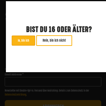
BIST DU 16 ODER ÄLTER?
Nein, bin ich nicht
Ja, bin ich
ABONNIERE UNSEREN NEWSLETTER
*
zwingend
Email Addresse
*
Newsletter mit Double-Opt-In. Versand über Mailchimp. Details zum Datenschutz in der
Datenschutzerklärung
.