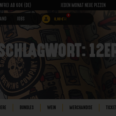
FREI AB 60€ (DE)
JEDEN MONAT NEUE PIZZEN
0
RAND
JOBS
0,00
€
SCHLAGWORT: 12E
IERE
BUNDLES
WEIN
MERCHANDISE
TICKE