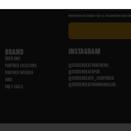
Newsletter mit Double-Opt-In. Versand über Mailchi
INSTAGRAM
BRAND
ÜBER UNS
@SUDDENDEATHBREWING
PARTNER LOCATIONS
@SUDDENDEATHPUB
PARTNER WERDEN
@SUDDENDEATH_FOODTRUCK
JOBS
@SUDDENDEATHRUNNINGCLUB
FAQ / SALES