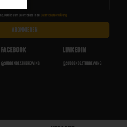
mp. Details zum Datenschutz in der
Datenschutzerklärung
.
FACEBOOK
LINKEDIN
@SUDDENDEATHBREWING
@SUDDENDEATHBREWING