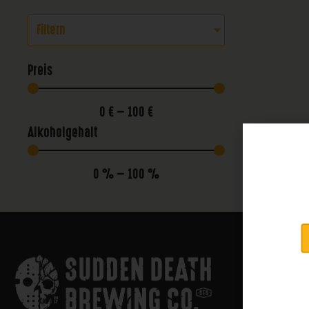
Filtern
Preis
0
€
—
100
€
Alkoholgehalt
0
%
—
100
%