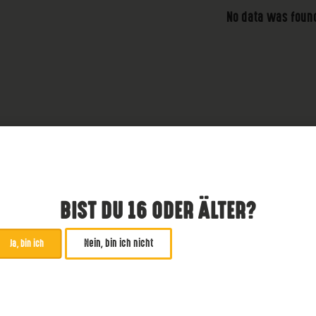
No data was foun
BIST DU 16 ODER ÄLTER?
Nein, bin ich nicht
Ja, bin ich
ABONNIERE UNSEREN NE
*
zwingend
Email Addresse
*