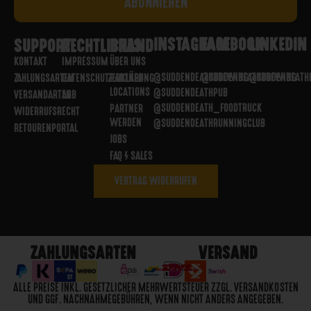
INSTAGRAM
FACEBOOK
LINKEDIN
SUPPORT
RECHTLICHES
BRAND
KONTAKT
IMPRESSUM
ÜBER UNS
@SUDDENDEATHBREWING
@SUDDENDEATHBREWING
@SUDDENDEATH
ZAHLUNGSARTEN
DATENSCHUTZERKLÄRUNG
PARTNER
LOCATIONS
@SUDDENDEATHPUB
VERSANDARTEN
AGB
@SUDDENDEATH_FOODTRUCK
PARTNER
WIDERRUFSRECHT
WERDEN
@SUDDENDEATHRUNNINGCLUB
RETOURENPORTAL
JOBS
FAQ / SALES
VERTRAG WIDERRUFEN
ZAHLUNGSARTEN
VERSAND
ALLE PREISE INKL. GESETZLICHER MEHRWERTSTEUER ZZGL. VERSANDKOSTEN
UND GGF. NACHNAHMEGEBÜHREN, WENN NICHT ANDERS ANGEGEBEN.