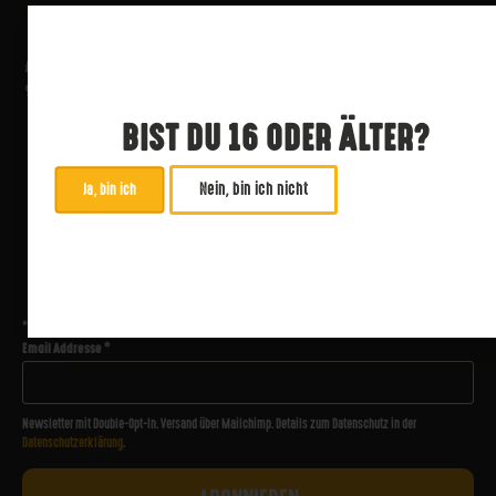
BIST DU 16 ODER ÄLTER?
Nein, bin ich nicht
Ja, bin ich
ABONNIERE UNSEREN NEWSLETTER
*
zwingend
Email Addresse
*
Newsletter mit Double-Opt-In. Versand über Mailchimp. Details zum Datenschutz in der
Datenschutzerklärung
.