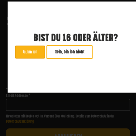
BIST DU 16 ODER ÄLTER?
Nein, bin ich nicht
Ja, bin ich
ABONNIERE UNSEREN NEWSLETTER
*
zwingend
Email Addresse
*
Newsletter mit Double-Opt-In. Versand über Mailchimp. Details zum Datenschutz in der
Datenschutzerklärung
.