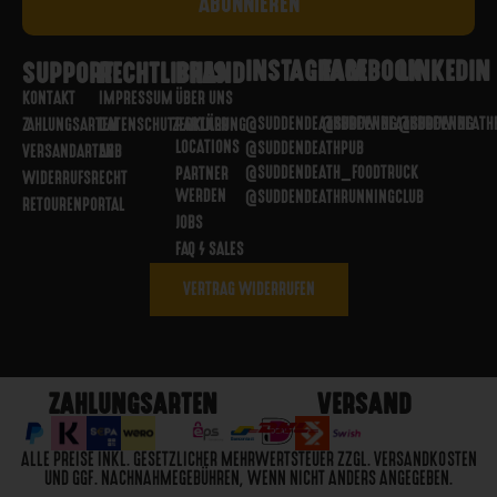
INSTAGRAM
FACEBOOK
LINKEDIN
SUPPORT
RECHTLICHES
BRAND
KONTAKT
IMPRESSUM
ÜBER UNS
@SUDDENDEATHBREWING
@SUDDENDEATHBREWING
@SUDDENDEATH
ZAHLUNGSARTEN
DATENSCHUTZERKLÄRUNG
PARTNER
LOCATIONS
@SUDDENDEATHPUB
VERSANDARTEN
AGB
@SUDDENDEATH_FOODTRUCK
PARTNER
WIDERRUFSRECHT
WERDEN
@SUDDENDEATHRUNNINGCLUB
RETOURENPORTAL
JOBS
FAQ / SALES
VERTRAG WIDERRUFEN
ZAHLUNGSARTEN
VERSAND
ALLE PREISE INKL. GESETZLICHER MEHRWERTSTEUER ZZGL. VERSANDKOSTEN
UND GGF. NACHNAHMEGEBÜHREN, WENN NICHT ANDERS ANGEGEBEN.