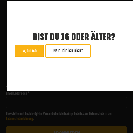
BIST DU 16 ODER ÄLTER?
Nein, bin ich nicht
Ja, bin ich
ABONNIERE UNSEREN NEWSLETTER
*
zwingend
Email Addresse
*
Newsletter mit Double-Opt-In. Versand über Mailchimp. Details zum Datenschutz in der
Datenschutzerklärung
.