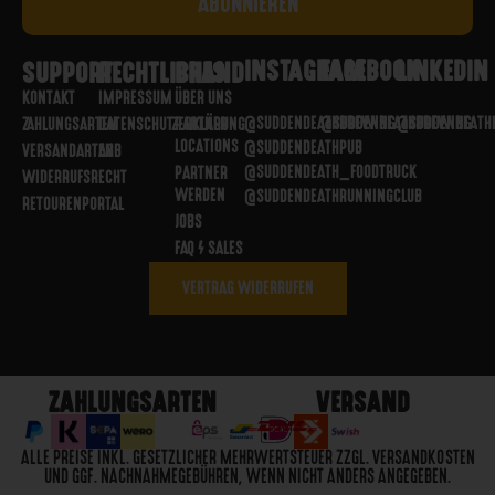
INSTAGRAM
FACEBOOK
LINKEDIN
SUPPORT
RECHTLICHES
BRAND
KONTAKT
IMPRESSUM
ÜBER UNS
@SUDDENDEATHBREWING
@SUDDENDEATHBREWING
@SUDDENDEATH
ZAHLUNGSARTEN
DATENSCHUTZERKLÄRUNG
PARTNER
LOCATIONS
@SUDDENDEATHPUB
VERSANDARTEN
AGB
@SUDDENDEATH_FOODTRUCK
PARTNER
WIDERRUFSRECHT
WERDEN
@SUDDENDEATHRUNNINGCLUB
RETOURENPORTAL
JOBS
FAQ / SALES
VERTRAG WIDERRUFEN
ZAHLUNGSARTEN
VERSAND
ALLE PREISE INKL. GESETZLICHER MEHRWERTSTEUER ZZGL. VERSANDKOSTEN
UND GGF. NACHNAHMEGEBÜHREN, WENN NICHT ANDERS ANGEGEBEN.