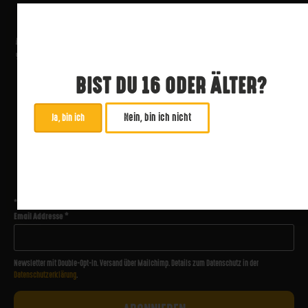
BIST DU 16 ODER ÄLTER?
Nein, bin ich nicht
Ja, bin ich
ABONNIERE UNSEREN NEWSLETTER
*
zwingend
Email Addresse
*
Newsletter mit Double-Opt-In. Versand über Mailchimp. Details zum Datenschutz in der
Datenschutzerklärung
.