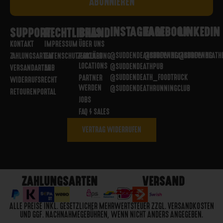
INSTAGRAM
FACEBOOK
LINKEDIN
SUPPORT
RECHTLICHES
BRAND
KONTAKT
IMPRESSUM
ÜBER UNS
@SUDDENDEATHBREWING
@SUDDENDEATHBREWING
@SUDDENDEATH
ZAHLUNGSARTEN
DATENSCHUTZERKLÄRUNG
PARTNER
LOCATIONS
@SUDDENDEATHPUB
VERSANDARTEN
AGB
@SUDDENDEATH_FOODTRUCK
PARTNER
WIDERRUFSRECHT
WERDEN
@SUDDENDEATHRUNNINGCLUB
RETOURENPORTAL
JOBS
FAQ / SALES
VERTRAG WIDERRUFEN
ZAHLUNGSARTEN
VERSAND
ALLE PREISE INKL. GESETZLICHER MEHRWERTSTEUER ZZGL. VERSANDKOSTEN
UND GGF. NACHNAHMEGEBÜHREN, WENN NICHT ANDERS ANGEGEBEN.