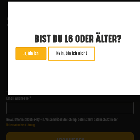
BIST DU 16 ODER ÄLTER?
Nein, bin ich nicht
Ja, bin ich
ABONNIERE UNSEREN NEWSLETTER
*
zwingend
Email Addresse
*
Newsletter mit Double-Opt-In. Versand über Mailchimp. Details zum Datenschutz in der
Datenschutzerklärung
.