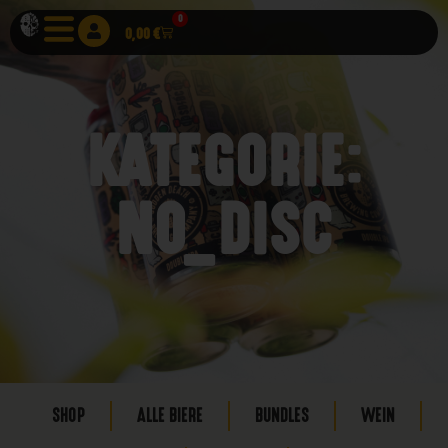
0
0,00
€
KATEGORIE:
NO_DISC
SHOP
ALLE BIERE
BUNDLES
WEIN