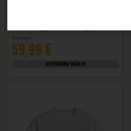
Jogger "Metal Logo"
Hose
Schwarz
59,99
€
AUSFÜHRUNG WÄHLEN