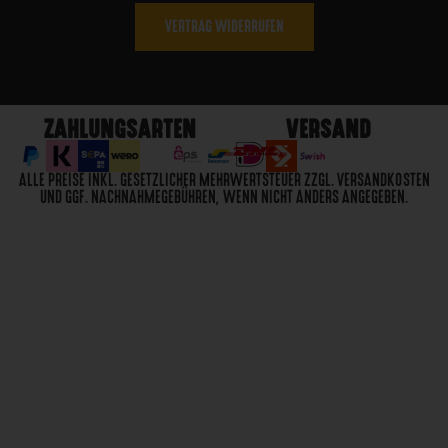
14,99
€
AUSFÜHRUNG WÄHLEN
Feuerzeug "SD"
1,99
€
IN DEN WARENKORB