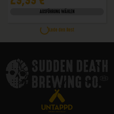
AUSFÜHRUNG WÄHLEN
Inferna Primitivo
18,50
€
IN DEN WARENKORB
Lucentia Grauburgunder
8,50
€