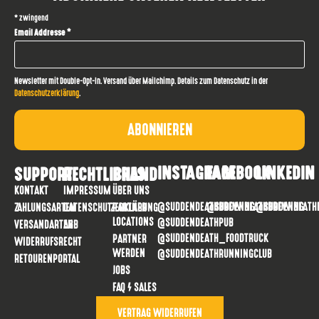
*
zwingend
Email Addresse
*
Newsletter mit Double-Opt-In. Versand über Mailchimp. Details zum Datenschutz in der
Datenschutzerklärung
.
INSTAGRAM
FACEBOOK
LINKEDIN
SUPPORT
RECHTLICHES
BRAND
KONTAKT
IMPRESSUM
ÜBER UNS
@SUDDENDEATHBREWING
@SUDDENDEATHBREWING
@SUDDENDEATH
ZAHLUNGSARTEN
DATENSCHUTZERKLÄRUNG
PARTNER
LOCATIONS
@SUDDENDEATHPUB
VERSANDARTEN
AGB
@SUDDENDEATH_FOODTRUCK
PARTNER
WIDERRUFSRECHT
WERDEN
@SUDDENDEATHRUNNINGCLUB
RETOURENPORTAL
JOBS
FAQ / SALES
VERTRAG WIDERRUFEN