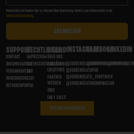
Newsletter mit Double-Opt-In. Versand über Mailchimp. Details zum Datenschutz in der
Datenschutzerklärung
.
INSTAGRAM
FACEBOOK
LINKEDIN
SUPPORT
RECHTLICHES
BRAND
KONTAKT
IMPRESSUM
ÜBER UNS
@SUDDENDEATHBREWING
@SUDDENDEATHBREWING
@SUDDENDEATH
ZAHLUNGSARTEN
DATENSCHUTZERKLÄRUNG
PARTNER
LOCATIONS
@SUDDENDEATHPUB
VERSANDARTEN
AGB
@SUDDENDEATH_FOODTRUCK
PARTNER
WIDERRUFSRECHT
WERDEN
@SUDDENDEATHRUNNINGCLUB
RETOURENPORTAL
JOBS
FAQ / SALES
VERTRAG WIDERRUFEN