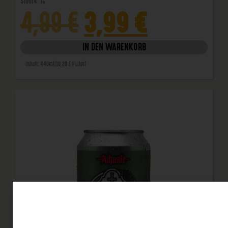
Stout
4 %
3,99
€
4,99
€
IN DEN WARENKORB
Inhalt: 440ml
(10,20 € / Liter)