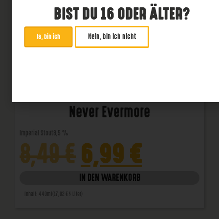
BIST DU 16 ODER ÄLTER?
Nein, bin ich nicht
Ja, bin ich
Never Evermore
Imperial Stout
8,5 %
6,99
€
8,49
€
IN DEN WARENKORB
Inhalt: 440ml
(17,02 € / Liter)