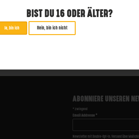
Imperial Stout
8,5 %
BIST DU 16 ODER ÄLTER?
3,99
€
6,9
9
€
8,49
€
Nein, bin ich nicht
Ja, bin ich
IN DEN WARENKORB
IN DEN WARENKOR
20 € / Liter)
Inhalt: 440ml
(17,02 € / Liter)
ABONNIERE UNSEREN NE
*
zwingend
Email Addresse
*
Newsletter mit Double-Opt-In. Versand über Mailchi