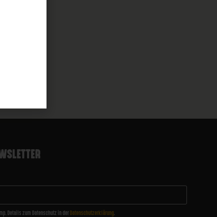
9
€
B
WSLETTER
mp. Details zum Datenschutz in der
Datenschutzerklärung
.