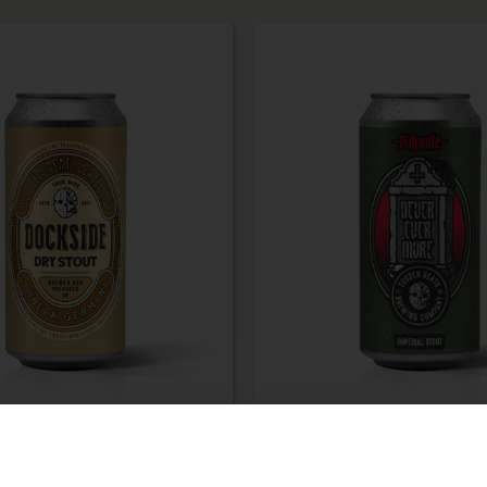
Dockside
Never Evermo