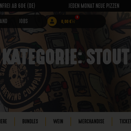
FREI AB 60€ (DE)
JEDEN MONAT NEUE PIZZEN
0
RAND
JOBS
0,00
€
KATEGORIE: STOUT
IERE
BUNDLES
WEIN
MERCHANDISE
TICKE