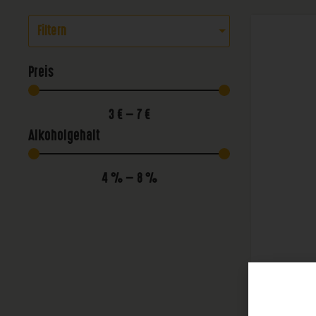
Filtern
Preis
3
€
—
7
€
Alkoholgehalt
4
%
—
8
%