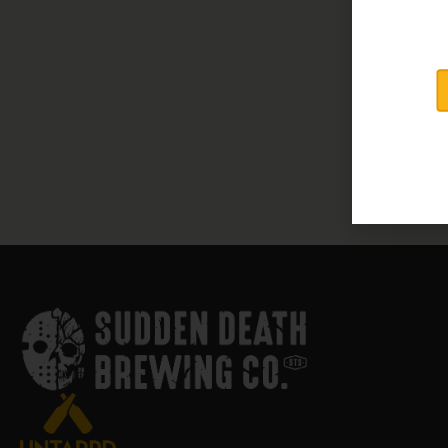
Stout
4 %
4,9
Inhalt: 440ml
(10,