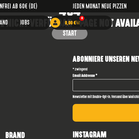
404
FREI AB 60€ (DE)
JEDEN MONAT NEUE PIZZEN
TE NICHT VERFÜGBAR - PAGE NOT AVAIL
0
RAND
JOBS
0,00
€
START
ABONNIERE UNSEREN NE
*
zwingend
Email Addresse
*
Newsletter mit Double-Opt-In. Versand über Mailchi
INSTAGRAM
BRAND