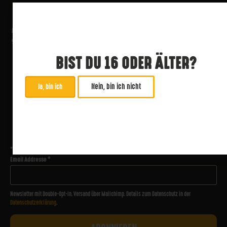
BIST DU 16 ODER ÄLTER?
Nein, bin ich nicht
Ja, bin ich
ABONNIERE UNSEREN NEWSLETTER
*
zwingend
Email Addresse
*
Newsletter mit Double-Opt-In. Versand über Mailchimp. Details zum Datenschutz in der
Datenschutzerklärung
.