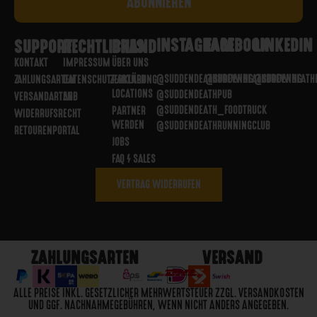
INSTAGRAM
FACEBOOK
LINKEDIN
SUPPORT
RECHTLICHES
BRAND
KONTAKT
IMPRESSUM
ÜBER UNS
@SUDDENDEATHBREWING
@SUDDENDEATHBREWING
@SUDDENDEATH
ZAHLUNGSARTEN
DATENSCHUTZERKLÄRUNG
PARTNER
LOCATIONS
@SUDDENDEATHPUB
VERSANDARTEN
AGB
@SUDDENDEATH_FOODTRUCK
PARTNER
WIDERRUFSRECHT
WERDEN
@SUDDENDEATHRUNNINGCLUB
RETOURENPORTAL
JOBS
FAQ / SALES
VERTRAG WIDERRUFEN
ZAHLUNGSARTEN
VERSAND
ALLE PREISE INKL. GESETZLICHER MEHRWERTSTEUER ZZGL. VERSANDKOSTEN
UND GGF. NACHNAHMEGEBÜHREN, WENN NICHT ANDERS ANGEGEBEN.